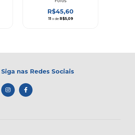
Fofos
R$45,60
11
x de
R$5,09
Siga nas Redes Sociais