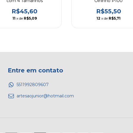
com 4 Tamanhos
Olhinho P100
R$45,60
R$55,50
11
x de
R$5,09
12
x de
R$5,71
Entre em contato
5511992809607
artesaojunior@hotmail.com