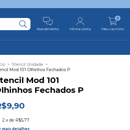
0
Atendimento
Minha conta
Meu carrinho
cio
>
Stencil Unidade
>
encil Mod 101 Olhinhos Fechados P
tencil Mod 101
lhinhos Fechados P
R$9,90
2
x de
R$5,77
r mais detalhes