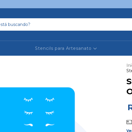
Stencils para Artesanato
Iní
St
S
O
Ve