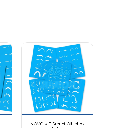
+
NOVO KIT Stencil Olhinhos