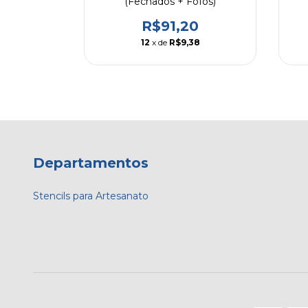
(Fechados + Fofos)
R$91,20
12
x de
R$9,38
Departamentos
Stencils para Artesanato