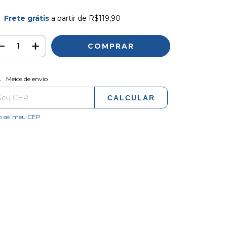
Frete grátis
a partir de
R$119,90
ALTERAR CEP
regas para o CEP:
Meios de envio
CALCULAR
o sei meu CEP